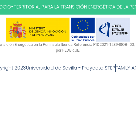
CIO-TERRITORIAL PARA LA TRANSICIÓN ENERGÉTICA DE LA PEN
Transición Energética en la Península Ibérica Referencia PID2021-123940OB-I0
por FEDER,UE.
right 2023
Universidad de Sevilla - Proyecto STEP
FAMILY 