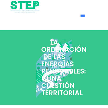
LA
ORDENACIÓN
DE LAS
ENERGÍAS
RENOVABLES:
UNA
CUESTIÓN
TERRITORIAL