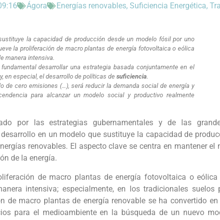
09:16
Ágora
Energías renovables
,
Suficiencia Energética
,
Tr
 sustituye la capacidad de producción desde un modelo fósil por uno
ve la proliferación de macro plantas de energía fotovoltaica o eólica
e manera intensiva.
s fundamental desarrollar una estrategia basada conjuntamente en el
y, en especial, el desarrollo de políticas de
suficiencia
.
 de cero emisiones (…), será reducir la demanda social de energía y
cendencia para alcanzar un modelo social y productivo realmente
ciado por las estrategias gubernamentales y de las grand
desarrollo en un modelo que sustituye la capacidad de produc
ergías renovables. El aspecto clave se centra en mantener el n
n de la energía.
iferación de macro plantas de energía fotovoltaica o eólica
nera intensiva; especialmente, en los tradicionales suelos 
ón de macro plantas de energía renovable se ha convertido en
icios para el medioambiente en la búsqueda de un nuevo mo