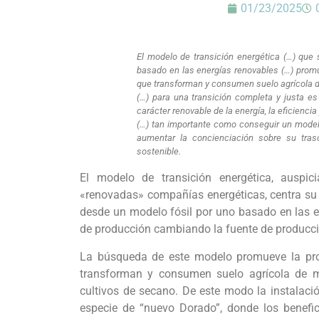
01/23/2025
El modelo de transición energética (…) que
basado en las energías renovables (…) promue
que transforman y consumen suelo agrícola d
(…) para una transición completa y justa e
carácter renovable de la energía, la eficiencia 
(…) tan importante como conseguir un modelo
aumentar la concienciación sobre su tras
sostenible.
El modelo de transición energética, auspi
«renovadas» compañías energéticas, centra su 
desde un modelo fósil por uno basado en las en
de producción cambiando la fuente de producció
La búsqueda de este modelo promueve la prol
transforman y consumen suelo agrícola de ma
cultivos de secano. De este modo la instalaci
especie de “nuevo Dorado”, donde los benef