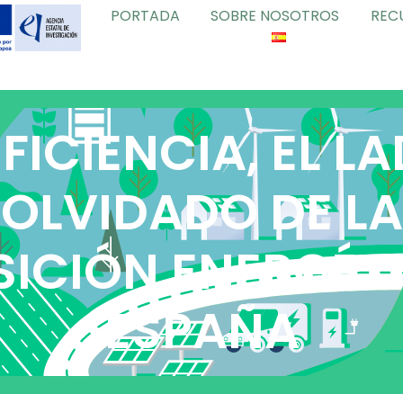
PORTADA
SOBRE NOSOTROS
REC
FICIENCIA, EL L
OLVIDADO DE LA
ICIÓN ENERGÉT
ESPAÑA