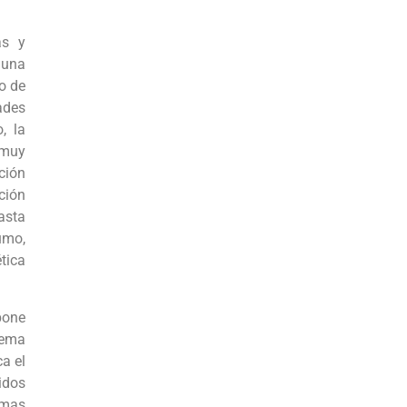
as y
 una
lo de
ades
, la
 muy
ción
ción
asta
umo,
tica
pone
tema
a el
idos
emas