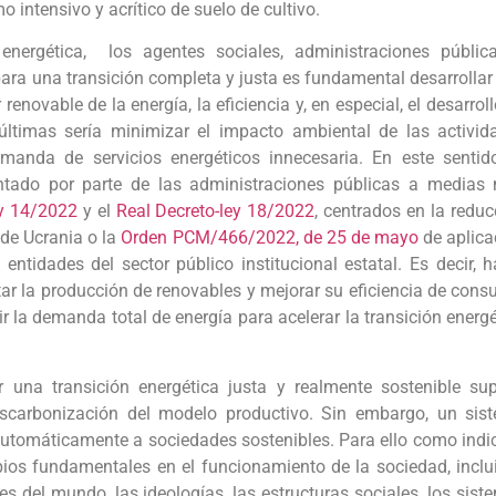
 intensivo y acrítico de suelo de cultivo.
energética, los agentes sociales, administraciones públic
ara una transición completa y justa es fundamental desarrollar
enovable de la energía, la eficiencia y, en especial, el desarrol
s últimas sería minimizar el impacto ambiental de las activid
emanda de servicios energéticos innecesaria. En este sentido
tado por parte de las administraciones públicas a medias
ey 14/2022
y el
Real Decreto-ley 18/2022
, centrados en la reduc
 de Ucrania o la
Orden PCM/466/2022, de 25 de mayo
de aplica
entidades del sector público institucional estatal. Es decir, h
ar la producción de renovables y mejorar su eficiencia de cons
r la demanda total de energía para acelerar la transición energé
.
r una transición energética justa y realmente sostenible su
scarbonización del modelo productivo. Sin embargo, un sis
automáticamente a sociedades sostenibles. Para ello como indic
bios fundamentales en el funcionamiento de la sociedad, inclu
s del mundo, las ideologías, las estructuras sociales, los sist