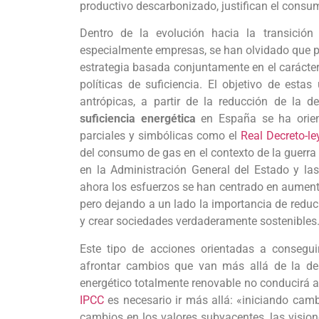
productivo descarbonizado, justifican el consumo
Dentro de la evolución hacia la transición 
especialmente empresas, se han olvidado que p
estrategia basada conjuntamente en el carácter r
políticas de suficiencia. El objetivo de esta
antrópicas, a partir de la reducción de la d
suficiencia energética
en España se ha orien
parciales y simbólicas como el
Real Decreto-l
del consumo de gas en el contexto de la guerra
en la Administración General del Estado y las 
ahora los esfuerzos se han centrado en aument
pero dejando a un lado la importancia de reduci
y crear sociedades verdaderamente sostenibles
Este tipo de acciones orientadas a consegui
afrontar cambios que van más allá de la de
energético totalmente renovable no conducirá 
IPCC
es necesario ir más allá: «iniciando cam
cambios en los valores subyacentes, las visione