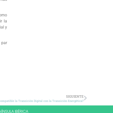
como
r la
al y
 par
SIGUIENTE
compatible la Transición Digital con la Transición Energética?
ÍNSULA IBÉRICA