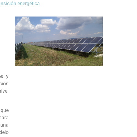
ansición energética
es y
ción
ivel
 que
para
 una
delo