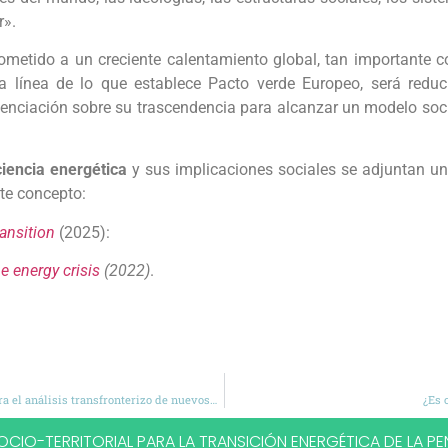
r».
sometido a un creciente calentamiento global, tan importante 
 línea de lo que establece Pacto verde Europeo, será reduci
enciación sobre su trascendencia para alcanzar un modelo soci
ciencia energética
y sus implicaciones sociales se adjuntan un
ste concepto:
ransition
(2025):
e energy crisis
(2022)
.
Armonización de geodatos sobre uso y ocupación delsuelo para el análisis transfronterizo de nuevospaisajes de energías renovables en el suroeste de la Península Ibérica
¿Es 
CIO-TERRITORIAL PARA LA TRANSICIÓN ENERGÉTICA DE LA PEN