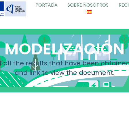
PORTADA
SOBRE NOSOTROS
REC
MODELIZACIÓN
f all the results that have been obtained
and link to view the document.