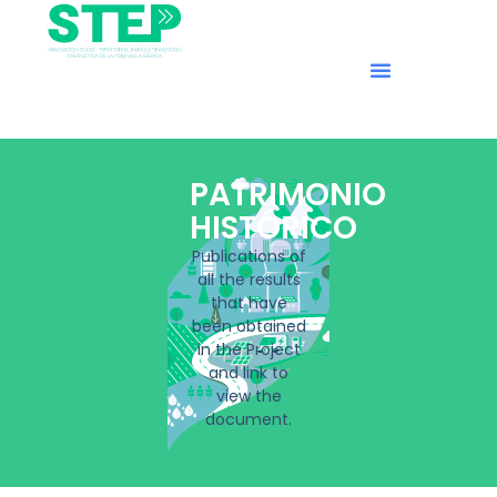
PATRIMONIO
HISTÓRICO
Publications of
all the results
that have
been obtained
in the Project
and link to
view the
document.